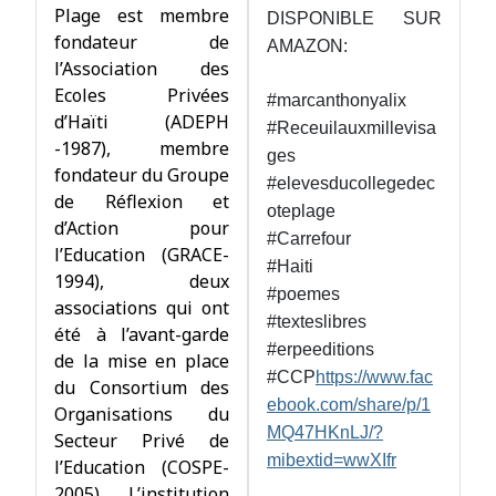
Plage est membre
DISPONIBLE SUR
fondateur de
AMAZON:
l’Association des
Ecoles Privées
#marcanthonyalix
d’Haïti (ADEPH
#Receuilauxmillevisa
-1987), membre
ges
fondateur du Groupe
#elevesducollegedec
de Réflexion et
oteplage
d’Action pour
#Carrefour
l’Education (GRACE-
#Haiti
1994), deux
#poemes
associations qui ont
#texteslibres
été à l’avant-garde
#erpeeditions
de la mise en place
#CCP
https://www.fac
du Consortium des
ebook.com/share/p/1
Organisations du
MQ47HKnLJ/?
Secteur Privé de
mibextid=wwXIfr
l’Education (COSPE-
2005). L’institution