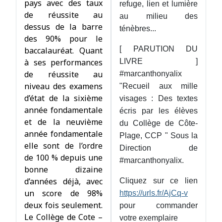
pays avec des taux
refuge, lien et lumière
de réussite au
au milieu des
dessus de la barre
ténèbres...
des 90% pour le
[ PARUTION DU
baccalauréat. Quant
à ses performances
LIVRE ]
de réussite au
#marcanthonyalix
niveau des examens
"Recueil aux mille
d’état de la sixième
visages : Des textes
année fondamentale
écris par les élèves
et de la neuvième
du Collège de Côte-
année fondamentale
Plage, CCP " Sous la
elle sont de l’ordre
Direction de
de 100 % depuis une
#marcanthonyalix.
bonne dizaine
d’années déjà, avec
Cliquez sur ce lien
un score de 98%
https://urls.fr/AjCq-v
deux fois seulement.
pour commander
Le Collège de Cote –
votre exemplaire