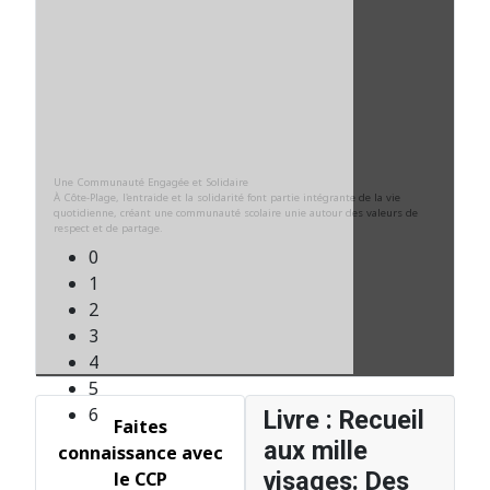
0
1
2
3
4
5
6
Livre : Recueil
Faites
aux mille
connaissance avec
visages: Des
le CCP