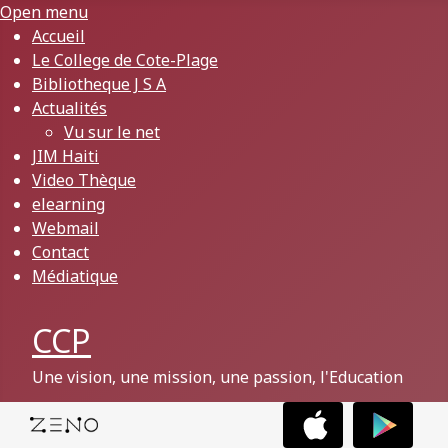
Open menu
Accueil
Le College de Cote-Plage
Bibliotheque J S A
Actualités
Vu sur le net
JIM Haiti
Video Thèque
elearning
Webmail
Contact
Médiatique
CCP
Une vision, une mission, une passion, l'Education