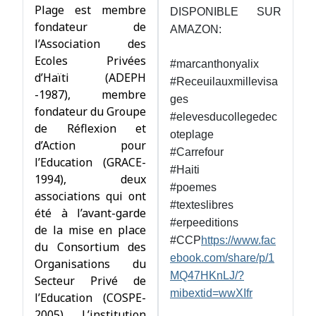
Plage est membre
DISPONIBLE SUR
fondateur de
AMAZON:
l’Association des
Ecoles Privées
#marcanthonyalix
d’Haïti (ADEPH
#Receuilauxmillevisa
-1987), membre
ges
fondateur du Groupe
#elevesducollegedec
de Réflexion et
oteplage
d’Action pour
#Carrefour
l’Education (GRACE-
#Haiti
1994), deux
#poemes
associations qui ont
#texteslibres
été à l’avant-garde
#erpeeditions
de la mise en place
#CCP
https://www.fac
du Consortium des
ebook.com/share/p/1
Organisations du
MQ47HKnLJ/?
Secteur Privé de
mibextid=wwXIfr
l’Education (COSPE-
2005). L’institution