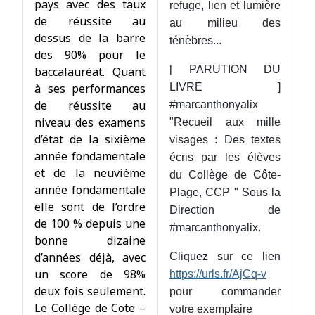
pays avec des taux
refuge, lien et lumière
de réussite au
au milieu des
dessus de la barre
ténèbres...
des 90% pour le
[ PARUTION DU
baccalauréat. Quant
à ses performances
LIVRE ]
de réussite au
#marcanthonyalix
niveau des examens
"Recueil aux mille
d’état de la sixième
visages : Des textes
année fondamentale
écris par les élèves
et de la neuvième
du Collège de Côte-
année fondamentale
Plage, CCP " Sous la
elle sont de l’ordre
Direction de
de 100 % depuis une
#marcanthonyalix.
bonne dizaine
d’années déjà, avec
Cliquez sur ce lien
un score de 98%
https://urls.fr/AjCq-v
deux fois seulement.
pour commander
Le Collège de Cote –
votre exemplaire