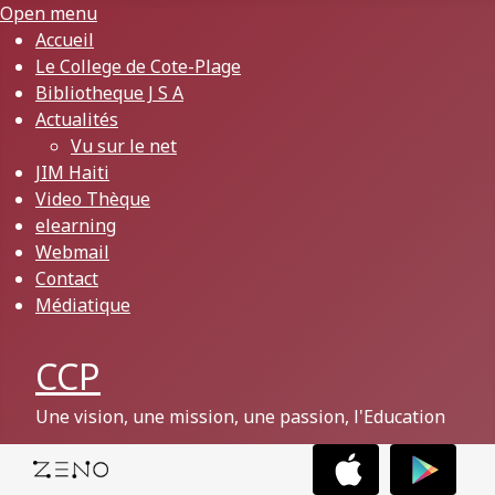
Open menu
Accueil
Le College de Cote-Plage
Bibliotheque J S A
Actualités
Vu sur le net
JIM Haiti
Video Thèque
elearning
Webmail
Contact
Médiatique
CCP
Une vision, une mission, une passion, l'Education