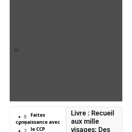
Une Communauté Engagée et Solidaire
À Côte-Plage, l'entraide et la solidarité font partie intégrante de la vie
quotidienne, créant une communauté scolaire unie autour des valeurs de
respect et de partage.
0
1
2
3
4
5
6
Livre : Recueil
Faites
aux mille
connaissance avec
visages: Des
le CCP